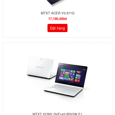
MTXT ACER V3-571G
17,190,000đ
Đặt hàng
MTXT SONY SVF1421BSGW E1