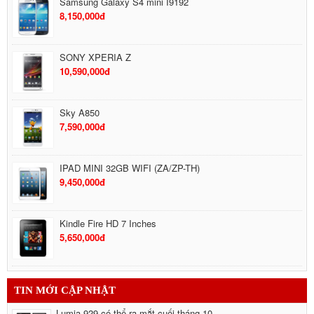
Samsung Galaxy S4 mini I9192
8,150,000đ
SONY XPERIA Z
10,590,000đ
Sky A850
7,590,000đ
IPAD MINI 32GB WIFI (ZA/ZP-TH)
9,450,000đ
Kindle Fire HD 7 Inches
5,650,000đ
Google Nexus 7 32GB 3G
TIN MỚI CẬP NHẬT
6,490,000đ
Lumia 929 có thể ra mắt cuối tháng 10