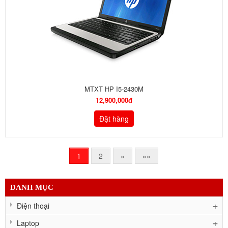
MTXT HP I5-2430M
12,900,000đ
Đặt hàng
1
2
»
»»
DANH MỤC
Điện thoại
Laptop