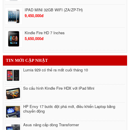
IPAD MINI 32GB WIFI (ZA/ZP-TH)
9,450,000đ
Kindle Fire HD 7 Inches
5,650,000đ
Google Nexus 7 32GB 3G
TIN MỚI CẬP NHẬT
6,490,000đ
Lumia 929 có thể ra mắt cuối tháng 10
Cáp sạc cho iPhone 5
550,000đ
So cấu hình Kindle Fire HDX với iPad Mini
HP Envy 17 bước đột phá mới, điều khiển Laptop bằng
chuyển động
Asus nâng cấp dòng Transformer