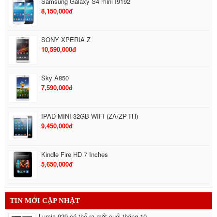
Samsung Galaxy S4 mini I9192
8,150,000đ
SONY XPERIA Z
10,590,000đ
Sky A850
7,590,000đ
IPAD MINI 32GB WIFI (ZA/ZP-TH)
9,450,000đ
Kindle Fire HD 7 Inches
5,650,000đ
Google Nexus 7 32GB 3G
TIN MỚI CẬP NHẬT
6,490,000đ
Lumia 929 có thể ra mắt cuối tháng 10