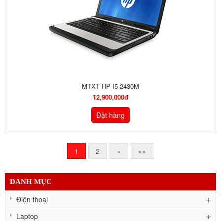
MTXT HP I5-2430M
12,900,000đ
Đặt hàng
1
2
»
»»
DANH MỤC
Điện thoại
Laptop